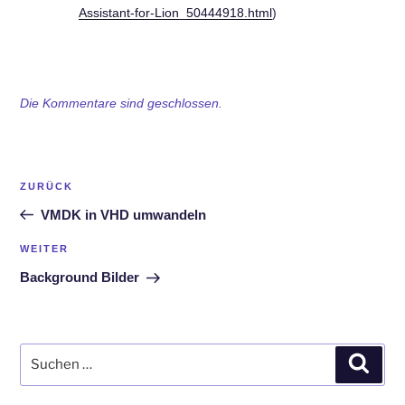
Assistant-for-Lion_50444918.html
)
Die Kommentare sind geschlossen.
Beitrags-
Vorheriger
ZURÜCK
Navigation
Beitrag
VMDK in VHD umwandeln
Nächster
WEITER
Beitrag
Background Bilder
Suchen
Such
nach: