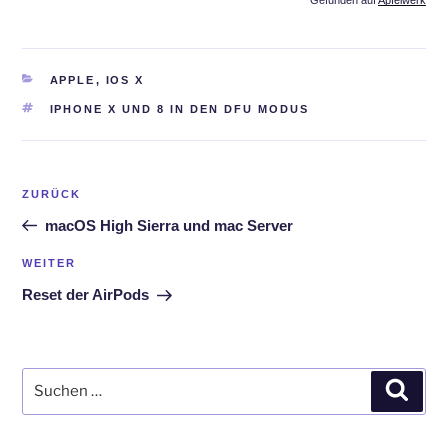
Gefunden auf
Apfelwerk
KATEGORIEN
APPLE
,
IOS X
SCHLAGWÖRTER
IPHONE X UND 8 IN DEN DFU MODUS
Beitrags-
Vorheriger
ZURÜCK
Navigation
Beitrag
macOS High Sierra und mac Server
Nächster
WEITER
Beitrag
Reset der AirPods
Suchen
Such
nach: