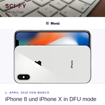
Zum
SCI-FY
Inhalt
springen
Die Info Page
Menü
VERÖFFENTLICHT
1. APRIL 2018
VON
MARCO
AM
iPhone 8 und iPhone X in DFU mode