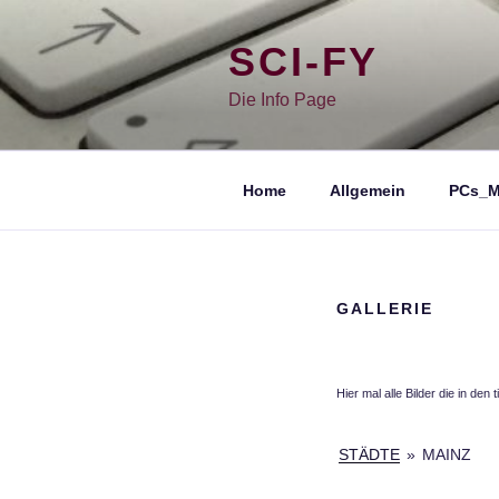
Zum
Inhalt
springen
SCI-FY
Die Info Page
Home
Allgemein
PCs_M
GALLERIE
Hier mal alle Bilder die in den 
STÄDTE
»
MAINZ