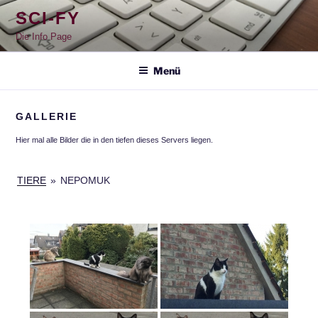
Zum
SCI-FY
Inhalt
springen
Die Info Page
Menü
GALLERIE
Hier mal alle Bilder die in den tiefen dieses Servers liegen.
TIERE
»
NEPOMUK