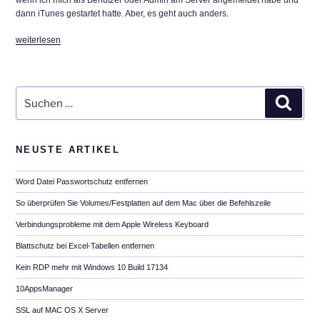
wenn ich mich als Benutzer oder Admin am Server angemeldet habe und
dann iTunes gestartet hatte. Aber, es geht auch anders.
„iTunes
weiterlesen
als
Dienst
laufen
Suchen
lassen“
Such
nach:
NEUSTE ARTIKEL
Word Datei Passwortschutz entfernen
So überprüfen Sie Volumes/Festplatten auf dem Mac über die Befehlszeile
Verbindungsprobleme mit dem Apple Wireless Keyboard
Blattschutz bei Excel-Tabellen entfernen
Kein RDP mehr mit Windows 10 Build 17134
10AppsManager
SSL auf MAC OS X Server