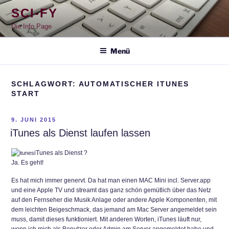
Zum
SCI-FY
Inhalt
springen
Die Info Page
Menü
SCHLAGWORT:
AUTOMATISCHER ITUNES
START
VERÖFFENTLICHT
9. JUNI 2015
AM
iTunes als Dienst laufen lassen
iTunes als Dienst ?
Ja. Es geht!
Es hat mich immer genervt. Da hat man einen MAC Mini incl. Server.app
und eine Apple TV und streamt das ganz schön gemütlich über das Netz
auf den Fernseher die Musik Anlage oder andere Apple Komponenten, mit
dem leichten Beigeschmack, das jemand am Mac Server angemeldet sein
muss, damit dieses funktioniert. Mit anderen Worten, iTunes läuft nur,