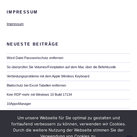
IMPRESSUM
Impressum
NEUESTE BEITRÄGE
Word Datei Passwortschutz entfernen
So überprüfen Sie Volumes/Festplatten auf dem Mac über die Befehlszeile
Verbindungsprobleme mit dem Apple Wireless Keyboard
Blattschutz bei Excel-Tabellen entfernen
Kein RDP mehr mit Windows 10 Build 17134
10AppsManager
SSL auf MAC OS X Server
Um unsere Webseite für Sie optimal zu gestalten und
Launchpad Icons verkleinern
fortlaufend verbessern zu können, verwenden wir Cookies.
Durch die weitere Nutzung der Webseite stimmen Sie der
Reset der AirPods
Verwendung von Cookies zu.