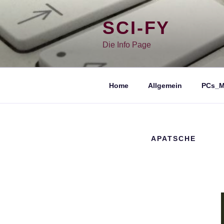
Zum
Inhalt
springen
SCI-FY
Die Info Page
Home
Allgemein
PCs_M
APATSCHE