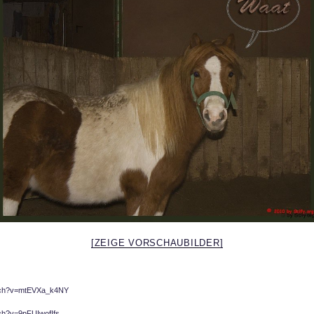
[ZEIGE VORSCHAUBILDER]
atch?v=mtEVXa_k4NY
ch?v=9pFUIwofIfs