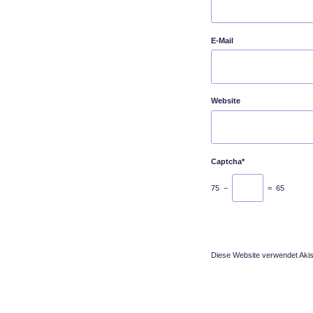
E-Mail
Website
Captcha*
75 −
= 65
Diese Website verwendet Aki