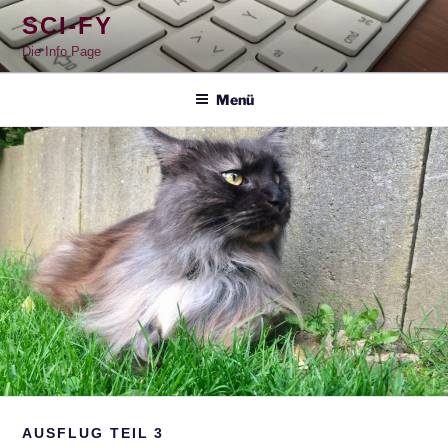
Zum
SCI-FY
Inhalt
springen
Die Info Page
Menü
AUSFLUG TEIL 3