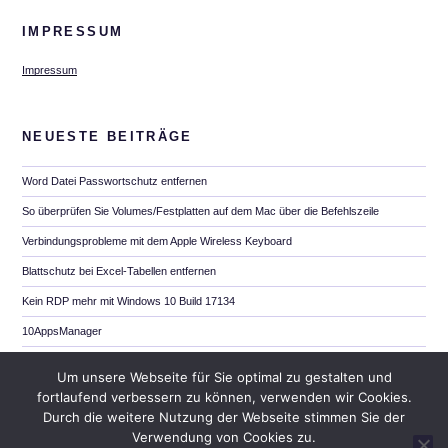
IMPRESSUM
Impressum
NEUESTE BEITRÄGE
Word Datei Passwortschutz entfernen
So überprüfen Sie Volumes/Festplatten auf dem Mac über die Befehlszeile
Verbindungsprobleme mit dem Apple Wireless Keyboard
Blattschutz bei Excel-Tabellen entfernen
Kein RDP mehr mit Windows 10 Build 17134
10AppsManager
SSL auf MAC OS X Server
Um unsere Webseite für Sie optimal zu gestalten und
Launchpad Icons verkleinern
fortlaufend verbessern zu können, verwenden wir Cookies.
Durch die weitere Nutzung der Webseite stimmen Sie der
Reset der AirPods
Verwendung von Cookies zu.